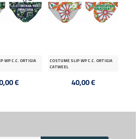
P WP C.C. ORTIGIA
COSTUME SLIP WP C.C. ORTIGIA
T-shir
CATWEEL
Classi
0,00 €
40,00 €