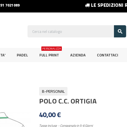
LE SPEDIZIONI 
351 7021089

PERSONALIZZA
TA'
PADEL
FULL PRINT
AZIENDA
CONTATTACI
B-PERSONAL
POLO C.C. ORTIGIA
40,00 €
Tasse incluse
Consegnato in 5-6 Giorni