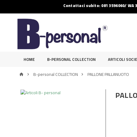
Contattaci subito: 081 3596060/ WA 
HOME
B-PERSONAL COLLECTION
ARTICOLI SOCIE
B-personal COLLECTION
PALLONE PALLANUOTO



PALL