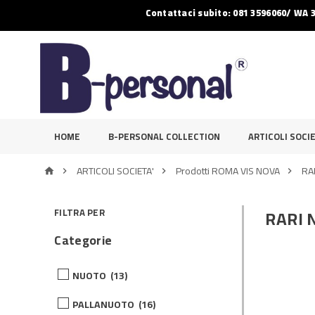
Contattaci subito: 081 3596060/ WA 
HOME
B-PERSONAL COLLECTION
ARTICOLI SOCIE
ARTICOLI SOCIETA'
Prodotti ROMA VIS NOVA
RA




RARI 
FILTRA PER
Categorie
NUOTO
(13)
PALLANUOTO
(16)