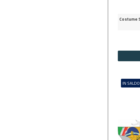
Costume S
IN SALDO