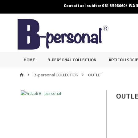
Contattaci subito: 081 3596060/ WA 
HOME
B-PERSONAL COLLECTION
ARTICOLI SOCIE
B-personal COLLECTION
OUTLET



OUTL