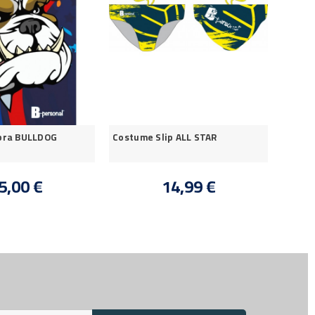
ibra BULLDOG
Costume Slip ALL STAR
Calott
ORTIG
5,00 €
14,99 €