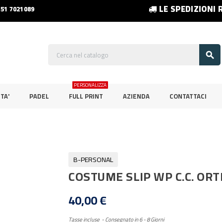
LE SPEDIZIONI 
351 7021089

PERSONALIZZA
TA'
PADEL
FULL PRINT
AZIENDA
CONTATTACI
B-PERSONAL
COSTUME SLIP WP C.C. OR
40,00 €
Tasse incluse
Consegnato in 6 - 8 Giorni