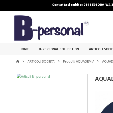
Contattaci subito: 081 3596060/ WA 
HOME
B-PERSONAL COLLECTION
ARTICOLI SOCIE
ARTICOLI SOCIETA'
Prodotti AQUADEMIA
AQUAD




AQUA