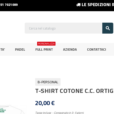
LE SPEDIZIONI 
351 7021089

PERSONALIZZA
TA'
PADEL
FULL PRINT
AZIENDA
CONTATTACI
B-PERSONAL
T-SHIRT COTONE C.C. ORTI
20,00 €
Tasse incluse
Consegnato in 3- 5 giorni