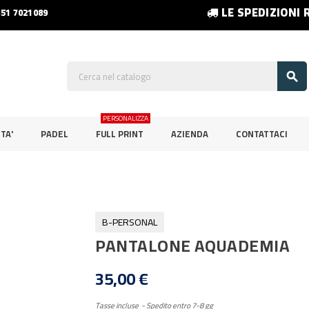
LE SPEDIZIONI 
351 7021089

PERSONALIZZA
TA'
PADEL
FULL PRINT
AZIENDA
CONTATTACI
B-PERSONAL
PANTALONE AQUADEMIA
35,00 €
Tasse incluse
Spedito entro 7-8 gg