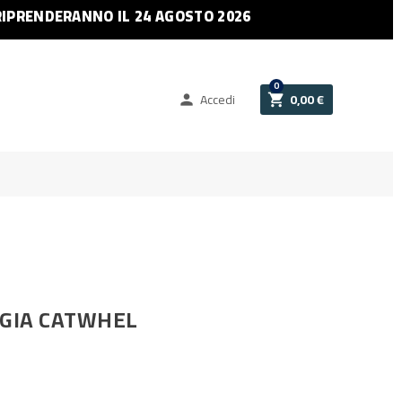
RIPRENDERANNO IL 24 AGOSTO 2026
0
Accedi
0,00 €


IGIA CATWHEL