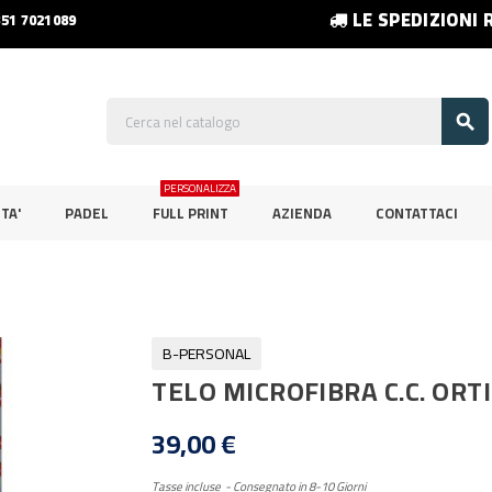
LE SPEDIZIONI 
351 7021089

PERSONALIZZA
TA'
PADEL
FULL PRINT
AZIENDA
CONTATTACI
B-PERSONAL
TELO MICROFIBRA C.C. ORT
39,00 €
Tasse incluse
Consegnato in 8-10 Giorni