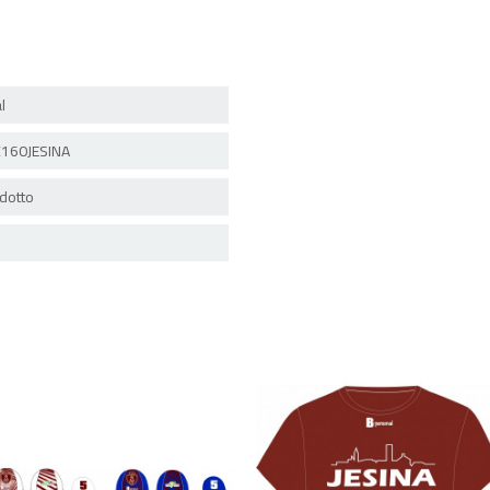
l
160JESINA
dotto