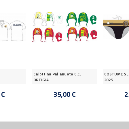
Calottina Pallanuoto C.C.
COSTUME SLI
ORTIGIA
2025
 €
35,00 €
2