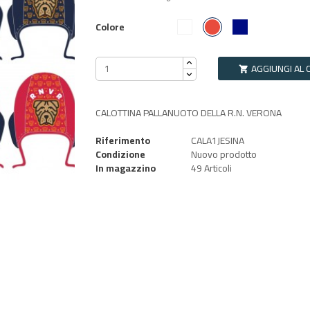
Rosso
Bianco
Blu Navy
Colore
AGGIUNGI AL 

CALOTTINA PALLANUOTO DELLA R.N. VERONA
Riferimento
CALA1JESINA
Condizione
Nuovo prodotto
In magazzino
49 Articoli