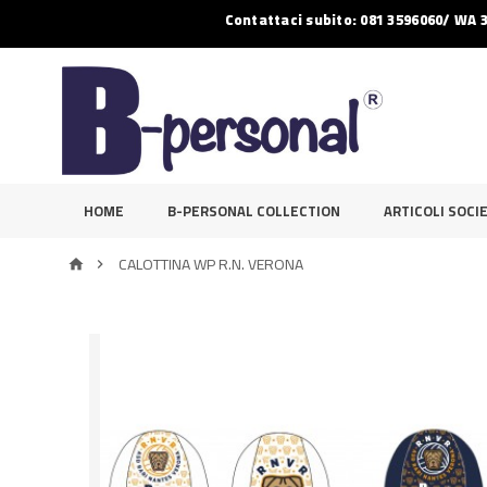
Contattaci subito: 081 3596060/ WA 
HOME
B-PERSONAL COLLECTION
ARTICOLI SOCIE
CALOTTINA WP R.N. VERONA

