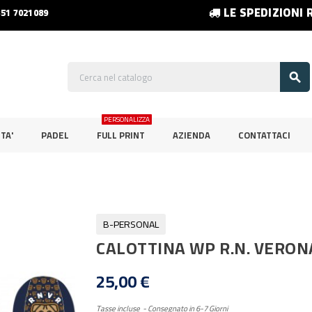
LE SPEDIZIONI 
351 7021089

PERSONALIZZA
TA'
PADEL
FULL PRINT
AZIENDA
CONTATTACI
B-PERSONAL
CALOTTINA WP R.N. VERON
25,00 €
Tasse incluse
Consegnato in 6-7 Giorni