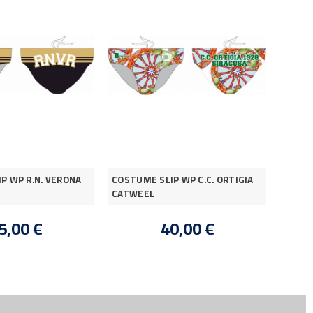
P WP R.N. VERONA
COSTUME SLIP WP C.C. ORTIGIA
T-shir
CATWEEL
5,00 €
40,00 €