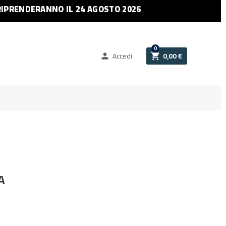
RIPRENDERANNO IL 24 AGOSTO 2026
0
Accedi
0,00 €


A