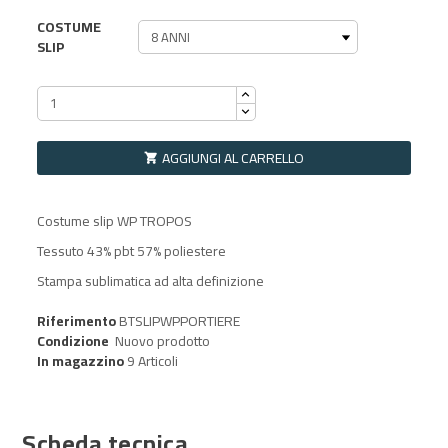
COSTUME
SLIP
AGGIUNGI AL CARRELLO

Costume slip WP TROPOS
Tessuto 43% pbt 57% poliestere
Stampa sublimatica ad alta definizione
Riferimento
BTSLIPWPPORTIERE
Condizione
Nuovo prodotto
In magazzino
9 Articoli
Scheda tecnica