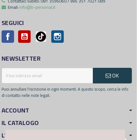
Contattaci subito:
081 3596060 / WA: 351 7021 089
Email:
info@b-personal.it
SEGUICI
Facebook
YouTube
Pinterest
Instagram
NEWSLETTER
OK
Puoi annullare l'iscrizione in ogni momenti. A questo scopo, cerca le info
di contatto nelle note legali.
ACCOUNT
IL CATALOGO
L'AZIENDA