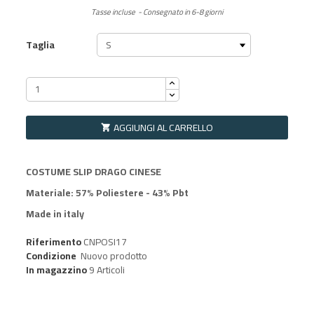
Tasse incluse
Consegnato in 6-8 giorni
Taglia
AGGIUNGI AL CARRELLO

COSTUME SLIP DRAGO CINESE
Materiale: 57% Poliestere - 43% Pbt
Made in italy
Riferimento
CNPOSI17
Condizione
Nuovo prodotto
In magazzino
9 Articoli