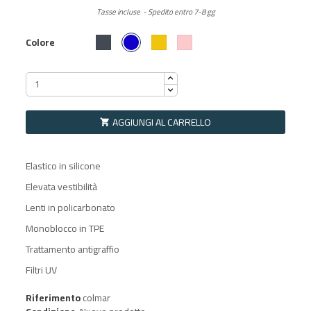
Tasse incluse
Spedito entro 7-8 gg
ROYAL BLUE
Nero
Giallo
Rosa
Colore
AGGIUNGI AL CARRELLO

Elastico in silicone
Elevata vestibilità
Lenti in policarbonato
Monoblocco in TPE
Trattamento antigraffio
Filtri UV
Riferimento
colmar