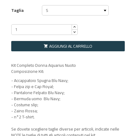
Taglia
AGGIUNGI AL CARRELLO

Kit Completo Donna Aquarius Nuoto
Composizione Kit:
- Accappatoio Spugna Blu Navy;
- Felpa zip e Cap Royal;
- Pantalone Felpato Blu Navy;
- Bermuda uomo Blu Navy;
- Costume slip;
- Zaino Rossa;
- n°2 T-shirt.
Se dovete scegliere taglie diverse per articoli, indicate nelle
NOTE le taglie di tutti gli articoli contenuti nel kit