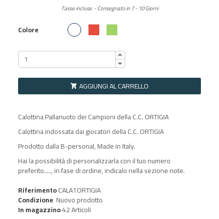
Tasse incluse
Consegnato in 7 - 10 Giorni
Bianco
Rosso
Verde
Colore
AGGIUNGI AL CARRELLO

Calottina Pallanuoto dei Campioni della C.C. ORTIGIA
Calottina indossata dai giocatori della C.C. ORTIGIA
Prodotto dalla B-personal, Made in Italy.
Hai la possibilità di personalizzarla con il tuo numero
preferito....., in fase di ordine, indicalo nella sezione note.
Riferimento
CALA1ORTIGIA
Condizione
Nuovo prodotto
In magazzino
42 Articoli