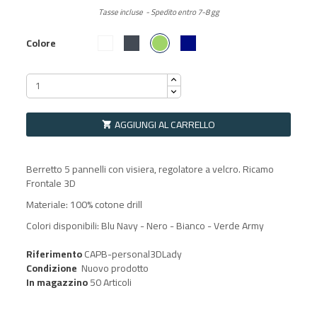
Tasse incluse
Spedito entro 7-8 gg
Verde
Bianco
Nero
Blu Navy
Colore
AGGIUNGI AL CARRELLO

Berretto 5 pannelli con visiera, regolatore a velcro. Ricamo
Frontale 3D
Materiale: 100% cotone drill
Colori disponibili: Blu Navy - Nero - Bianco - Verde Army
Riferimento
CAPB-personal3DLady
Condizione
Nuovo prodotto
In magazzino
50 Articoli