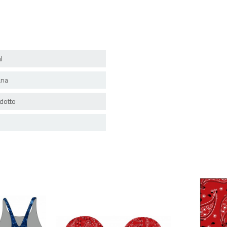
l
ana
dotto