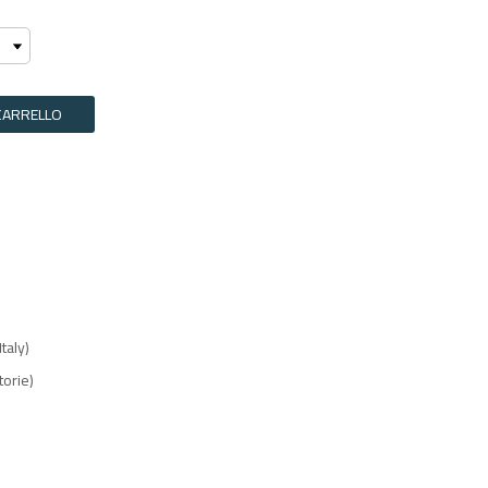
CARRELLO
taly)
torie)