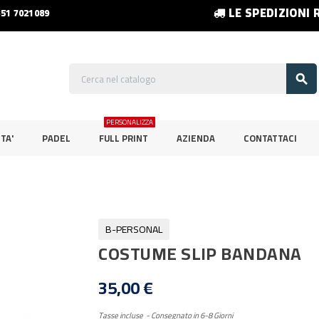
LE SPEDIZIONI 
351 7021089

PERSONALIZZA
TA'
PADEL
FULL PRINT
AZIENDA
CONTATTACI
B-PERSONAL
COSTUME SLIP BANDANA
35,00 €
Tasse incluse
Consegnato in 6-8 Giorni