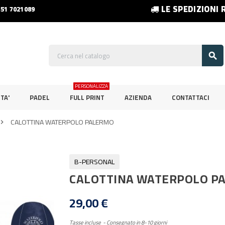
LE SPEDIZIONI 
351 7021089

PERSONALIZZA
TA'
PADEL
FULL PRINT
AZIENDA
CONTATTACI
CALOTTINA WATERPOLO PALERMO

B-PERSONAL
CALOTTINA WATERPOLO P
29,00 €
Tasse incluse
Consegnato in 8-10 giorni