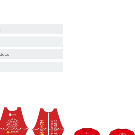
l
dotto