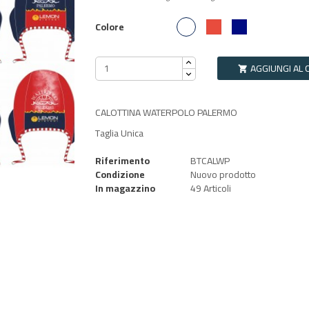
Bianco
Rosso
Blu Navy
Colore
AGGIUNGI AL 

CALOTTINA WATERPOLO PALERMO
Taglia Unica
Riferimento
BTCALWP
Condizione
Nuovo prodotto
In magazzino
49 Articoli