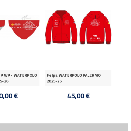
IP WP - WATERPOLO
Felpa WATERPOLO PALERMO
Accap
5-26
2025-26
WATER
0,00 €
45,00 €